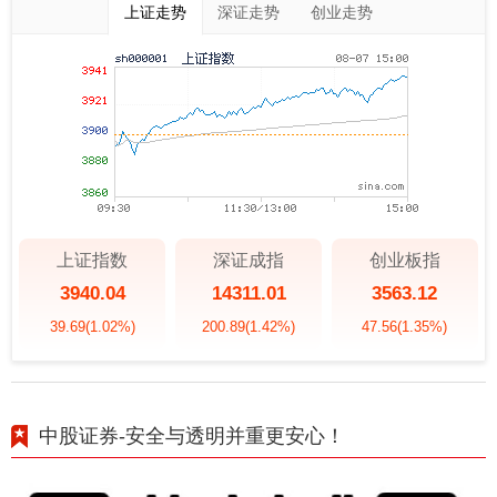
上证走势
深证走势
创业走势
上证指数
深证成指
创业板指
3940.04
14311.01
3563.12
39.69
(1.02%)
200.89
(1.42%)
47.56
(1.35%)
中股证券-安全与透明并重更安心！