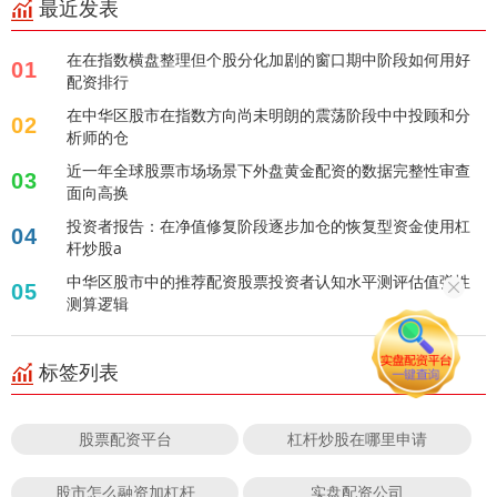
最近发表
在在指数横盘整理但个股分化加剧的窗口期中阶段如何用好
01
配资排行
在中华区股市在指数方向尚未明朗的震荡阶段中中投顾和分
02
析师的仓
近一年全球股票市场场景下外盘黄金配资的数据完整性审查
03
面向高换
投资者报告：在净值修复阶段逐步加仓的恢复型资金使用杠
04
杆炒股a
中华区股市中的推荐配资股票投资者认知水平测评估值弹性
05
测算逻辑
标签列表
股票配资平台
杠杆炒股在哪里申请
股市怎么融资加杠杆
实盘配资公司