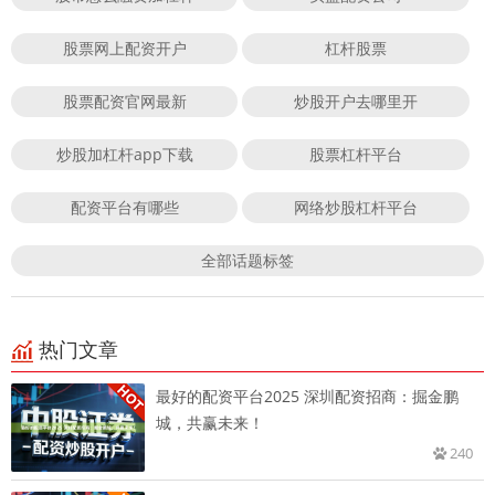
股票网上配资开户
杠杆股票
股票配资官网最新
炒股开户去哪里开
炒股加杠杆app下载
股票杠杆平台
配资平台有哪些
网络炒股杠杆平台
全部话题标签
热门文章
最好的配资平台2025 深圳配资招商：掘金鹏
城，共赢未来！
240