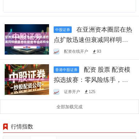
在亚洲资本圈层在热
中股证券
点扩散迅速但衰减同样明显
的阶段的市场结构中
配资在线开户
93
配资 股票 配资模
香港中股证券
拟选拔赛：零风险练手，赢
取实盘机会！
证券开户
125
全部加载完成
行情指数