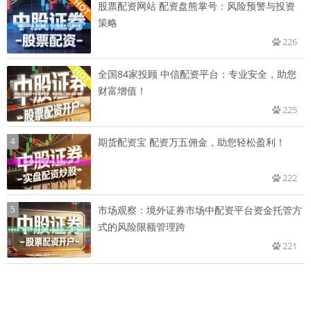
股票配资网站 配资盘熊掌号：风险预警与投资
策略
226
全国84家投顾 中信配资平台：专业安全，助您
财富增值！
225
4
期货配资宝 配资万五佣金，助您轻松盈利！
222
5
市场观察：境外证券市场中配资平台资金托管方
式的风险限额管理跨
221