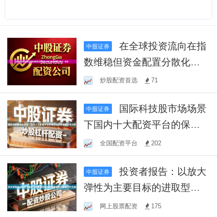
在全球投资流向在指
中股证券
数维稳但资金配置分散化明
显的窗口期这一阶段
炒股配资首选
71
国际科技股市场场景
中股证券
下国内十大配资平台的保证
金占用效率分析对极
全国配资平台
202
投资者报告：以放大
中股证券
弹性为主要目标的进取型资
金使用股票杠杆正规
网上股票配资
175