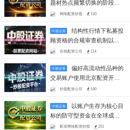
题材热点频繁切换的阶段中
下,配资佬专业配资
网络配资炒股
150
结构性行情下私募投
中股证券
顾资格的合规审查机制以可
持续性优先的路径筛
在线配资公司
114
偏好高流动性品种的
中股证券
交易账户使用北京配资开户
的净值回撤修复能力
炒股配资公司
190
以账户生存为核心目
中股证券
标的防守型资金在全球成长
股市场运用配资网上
配资网络配资炒股
201