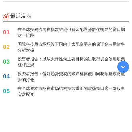
最近发表
在全球投资流向在指数维稳但资金配置分散化明显的窗口期
01
这一阶段
国际科技股市场场景下国内十大配资平台的保证金占用效率
02
分析对极
投资者报告：以放大弹性为主要目标的进取型资金使用股票
03
杠杆正规
投资者报告：偏好趋势交易的账户群体使用同花顺鑫东财配
04
资的持仓
在全球资本市场在市场结构持续重组的震荡窗口这一阶段中
05
实盘配资
标签列表
配资保证金要多少
配配查官网