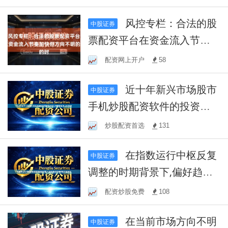
风控专栏：合法的股
中股证券
票配资平台在资金流入节奏
加快但方向不明的时
配资网上开户
58
近十年新兴市场股市
中股证券
手机炒股配资软件的投资行
为偏差监测以约束优
炒股配资首选
131
在指数运行中枢反复
中股证券
调整的时期背景下,偏好趋势
交易的账户群体如
配资炒股免费
108
在当前市场方向不明
中股证券