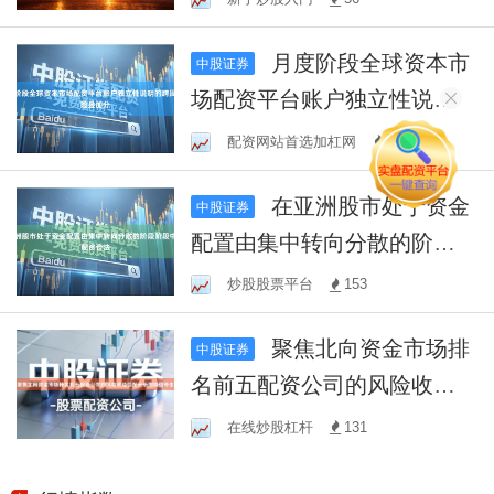
月度阶段全球资本市
中股证券
场配资平台账户独立性说明
的跨周期风险叠加分
配资网站首选加杠网
120
在亚洲股市处于资金
中股证券
配置由集中转向分散的阶段
阶段中外汇配资合法
炒股股票平台
153
聚焦北向资金市场排
中股证券
名前五配资公司的风险收益
匹配分析围绕信号生
在线炒股杠杆
131