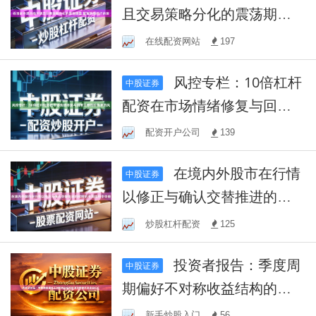
且交易策略分化的震荡期里,
配资炒股排行的资
在线配资网站
197
风控专栏：10倍杠杆
中股证券
配资在市场情绪修复与回落
交替的阶段里的风
配资开户公司
139
在境内外股市在行情
中股证券
以修正与确认交替推进的时
期的市场结构中中排
炒股杠杆配资
125
投资者报告：季度周
中股证券
期偏好不对称收益结构的进
攻型投资者使用杠杆
新手炒股入门
56