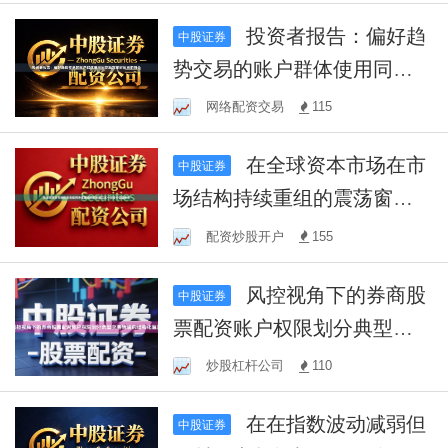
投资者报告：偏好趋
中股证券
势交易的账户群体使用同花
顺鑫东财配资的持仓
网络配资交易
115
在全球资本市场在市
中股证券
场结构持续重组的震荡窗口
这一阶段中实盘配资
配资炒股开户
155
风控视角下的券商股
中股证券
票配资账户权限划分典型交
易情境的结构化复原
炒股杠杆公司
110
在在指数波动减弱但
中股证券