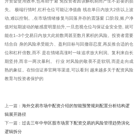
升资金使用效率,也有助于避 免投资者因误解机制而产生不必要的损
失。 极端行情时,杠杆仓位可能让净值曲 线在单日内放大2倍以上波
动,难以控制。,在市场情绪修复与回落并存的震荡窗 口阶段,账户净
值对短期波动的敏感度明显抬升,一旦忽视仓位与保证金安全垫, 就可
能在1–3个交易日内放大此前数周甚至数月累积的风险。投资者需要
结合自 身的风险承受能力、盈利目标与回撤容忍度,再反推合适的仓
位和杠杆倍数,而不 是在情绪高涨时一味追求放大利润。复利来自长
期坚持,而非一两次暴利。 行业 对风险的敬畏不是软弱,而是走向成
熟的象征。在恒信证券官网等渠道,可以看到 越来越多关于配资风险
教育与投资者保护的
海外交易市场中配资介绍的智能预警规则配置分析结构逻
上一篇：
辑展开路径
过去三年中华区股市场景下配资交易的风险管理趋势演化
下一篇：
逻辑拆分