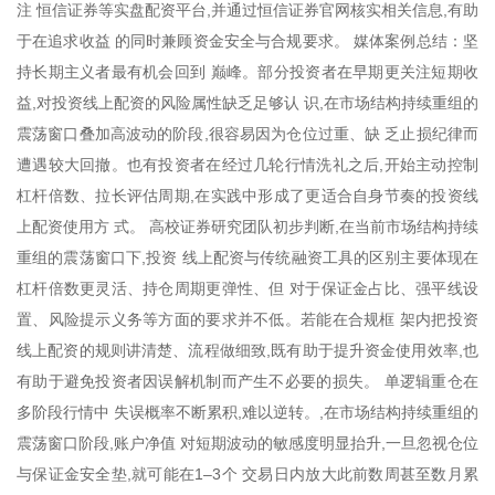
注 恒信证券等实盘配资平台,并通过恒信证券官网核实相关信息,有助
于在追求收益 的同时兼顾资金安全与合规要求。 媒体案例总结：坚
持长期主义者最有机会回到 巅峰。部分投资者在早期更关注短期收
益,对投资线上配资的风险属性缺乏足够认 识,在市场结构持续重组的
震荡窗口叠加高波动的阶段,很容易因为仓位过重、缺 乏止损纪律而
遭遇较大回撤。也有投资者在经过几轮行情洗礼之后,开始主动控制
杠杆倍数、拉长评估周期,在实践中形成了更适合自身节奏的投资线
上配资使用方 式。 高校证券研究团队初步判断,在当前市场结构持续
重组的震荡窗口下,投资 线上配资与传统融资工具的区别主要体现在
杠杆倍数更灵活、持仓周期更弹性、但 对于保证金占比、强平线设
置、风险提示义务等方面的要求并不低。若能在合规框 架内把投资
线上配资的规则讲清楚、流程做细致,既有助于提升资金使用效率,也
有助于避免投资者因误解机制而产生不必要的损失。 单逻辑重仓在
多阶段行情中 失误概率不断累积,难以逆转。,在市场结构持续重组的
震荡窗口阶段,账户净值 对短期波动的敏感度明显抬升,一旦忽视仓位
与保证金安全垫,就可能在1–3个 交易日内放大此前数周甚至数月累