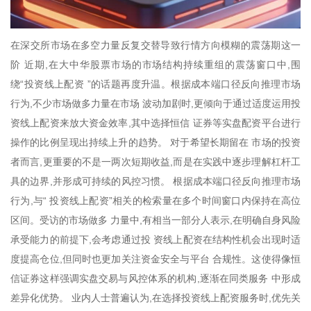
在深交所市场在多空力量反复交替导致行情方向模糊的震荡期这一
阶 近期,在大中华股票市场的市场结构持续重组的震荡窗口中,围
绕“投资线上配资 ”的话题再度升温。根据成本端口径反向推理市场
行为,不少市场做多力量在市场 波动加剧时,更倾向于通过适度运用投
资线上配资来放大资金效率,其中选择恒信 证券等实盘配资平台进行
操作的比例呈现出持续上升的趋势。 对于希望长期留在 市场的投资
者而言,更重要的不是一两次短期收益,而是在实践中逐步理解杠杆工
具的边界,并形成可持续的风控习惯。 根据成本端口径反向推理市场
行为,与“ 投资线上配资”相关的检索量在多个时间窗口内保持在高位
区间。受访的市场做多 力量中,有相当一部分人表示,在明确自身风险
承受能力的前提下,会考虑通过投 资线上配资在结构性机会出现时适
度提高仓位,但同时也更加关注资金安全与平台 合规性。这使得像恒
信证券这样强调实盘交易与风控体系的机构,逐渐在同类服务 中形成
差异化优势。 业内人士普遍认为,在选择投资线上配资服务时,优先关