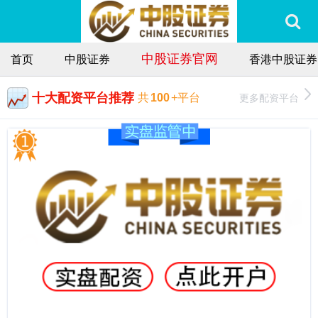
中股证券官网
首页
中股证券
香港中股证券
十大配资平台推荐
更多配资平台
共
100
+平台