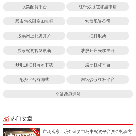
股票配资平台
杠杆炒股在哪里申请
股市怎么融资加杠杆
实盘配资公司
股票网上配资开户
杠杆股票
股票配资官网最新
炒股开户去哪里开
炒股加杠杆app下载
股票杠杆平台
配资平台有哪些
网络炒股杠杆平台
全部话题标签
热门文章
市场观察：境外证券市场中配资平台资金托管方