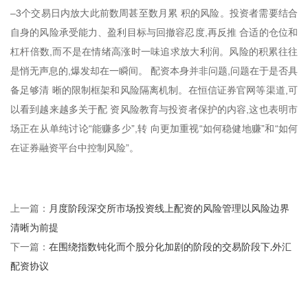
–3个交易日内放大此前数周甚至数月累 积的风险。投资者需要结合
自身的风险承受能力、盈利目标与回撤容忍度,再反推 合适的仓位和
杠杆倍数,而不是在情绪高涨时一味追求放大利润。风险的积累往往
是悄无声息的,爆发却在一瞬间。 配资本身并非问题,问题在于是否具
备足够清 晰的限制框架和风险隔离机制。在恒信证券官网等渠道,可
以看到越来越多关于配 资风险教育与投资者保护的内容,这也表明市
场正在从单纯讨论“能赚多少”,转 向更加重视“如何稳健地赚”和“如何
在证券融资平台中控制风险”。
月度阶段深交所市场投资线上配资的风险管理以风险边界
上一篇：
清晰为前提
在围绕指数钝化而个股分化加剧的阶段的交易阶段下,外汇
下一篇：
配资协议