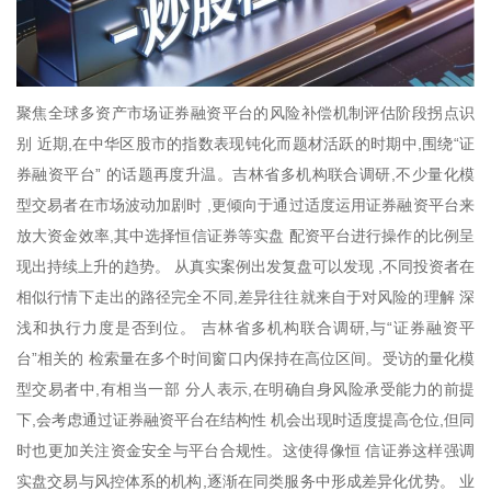
聚焦全球多资产市场证券融资平台的风险补偿机制评估阶段拐点识
别 近期,在中华区股市的指数表现钝化而题材活跃的时期中,围绕“证
券融资平台” 的话题再度升温。吉林省多机构联合调研,不少量化模
型交易者在市场波动加剧时 ,更倾向于通过适度运用证券融资平台来
放大资金效率,其中选择恒信证券等实盘 配资平台进行操作的比例呈
现出持续上升的趋势。 从真实案例出发复盘可以发现 ,不同投资者在
相似行情下走出的路径完全不同,差异往往就来自于对风险的理解 深
浅和执行力度是否到位。 吉林省多机构联合调研,与“证券融资平
台”相关的 检索量在多个时间窗口内保持在高位区间。受访的量化模
型交易者中,有相当一部 分人表示,在明确自身风险承受能力的前提
下,会考虑通过证券融资平台在结构性 机会出现时适度提高仓位,但同
时也更加关注资金安全与平台合规性。这使得像恒 信证券这样强调
实盘交易与风控体系的机构,逐渐在同类服务中形成差异化优势。 业