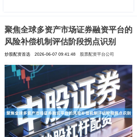
聚焦全球多资产市场证券融资平台的
风险补偿机制评估阶段拐点识别
股票配资平台公司
炒股配资首选
2026-06-07 09:41:48