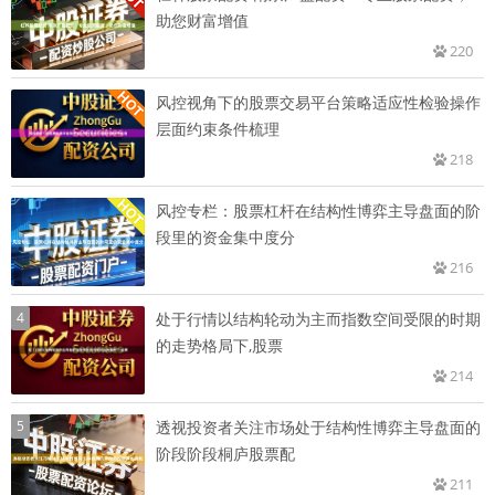
助您财富增值
220
风控视角下的股票交易平台策略适应性检验操作
层面约束条件梳理
218
风控专栏：股票杠杆在结构性博弈主导盘面的阶
段里的资金集中度分
216
4
处于行情以结构轮动为主而指数空间受限的时期
的走势格局下,股票
214
5
透视投资者关注市场处于结构性博弈主导盘面的
阶段阶段桐庐股票配
211