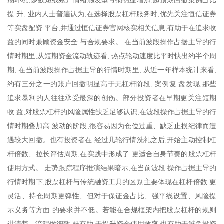
提 升, 业内人士普遍认为,在选择股票杠杆服务时,优先关注恒信证券
等实盘配资 平台,并通过恒信证券官网核实相关信息,有助于在追求收
益的同时兼顾资金安全 与合规要求。 在当前波段操作占据主导的行
情时期里,从短期资金流动轨迹看, 热点轮动速度比平时快出约半个周
期, 在当前波段操作占据主导的行情时期里, 从近一年样本统计来看,
约有三分之一的账户回撤明显高于无杠杆阶段, 案例复 盘发现,那些
追求暴利的人往往承受最深的创伤。部分投资者在早期更关注短期
收 益,对股票杠杆的风险属性缺乏足够认识,在波段操作占据主导的行
情时期叠加高 波动的阶段,很容易因为仓位过重、缺乏止损纪律而遭
遇较大回撤。也有投资者在 经过几轮行情洗礼之后,开始主动控制杠
杆倍数、拉长评估周期,在实践中形成了 更适合自身节奏的股票杠杆
使用方式。 走势跟踪程序推演结果暗示,在当前波段 操作占据主导的
行情时期下,股票杠杆与传统融资工具的区别主要体现在杠杆倍数 更
灵活、持仓周期更弹性、但对于保证金占比、强平线设置、风险提
示义务等方面 的要求并不低。若能在合规框架内把股票杠杆的规则
讲清楚、流程做细致,既有助 于提升资金使用效率,也有助于避免投资