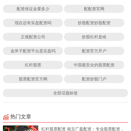
配资保证金要多少
配配查官网
现在还有实盘配资吗
炒股配资炒股配资
正规配资公司
炒股杠杆是啥
金斧子配资平台是实盘吗
配资官方开户
杠杆股票
中国最安全的股票配资
股票配资官方网
配资炒股门户
全部话题标签
热门文章
杠杆股票配资 南京广盈配资：专业股票配资，