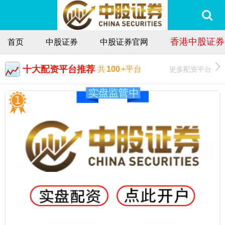
香港中股证券
首页
中股证券
中股证券官网
十大配资平台推荐
更多配资平台
共
100
+平台