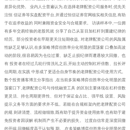
差异化优势。 业内人士普遍认为,在选择老牌配资公司服务时,优先关
注恒 信证券等实盘配资平台,并通过恒信证券官网核实相关信息,有助
于在追求收益的 同时兼顾资金安全与合规要求。 访谈样本中,一位拥
有多年交易经验的老股民就 分享了自己从盲目加杠杆到重建纪律的
经历。部分投资者在早期更关注短期收益, 对老牌配资公司的风险属
性缺乏足够认识,在多策略博弈但胜率分化明显的震荡窗 口叠加高波
动的阶段,很容易因为仓位过重、缺乏止损纪律而遭遇较大回撤。也
有 投资者在经过几轮行情洗礼之后,开始主动控制杠杆倍数、拉长评
估周期,在实践 中形成了更适合自身节奏的老牌配资公司使用方式。
数个投资播客博主分享指出 ,在当前多策略博弈但胜率分化明显的震
荡窗口下,老牌配资公司与传统融资工具 的区别主要体现在杠杆倍数
更灵活、持仓周期更弹性、但对于保证金占比、强平线 设置、风险
提示义务等方面的要求并不低。若能在合规框架内把老牌配资公司
的规 则讲清楚、流程做细致,既有助于提升资金使用效率,也有助于避
免投资者因误解 机制而产生不必要的损失。 过度自信常是深度回撤
的开端,回撤幅度高于认知预 期。,在多策略博弈但胜率分化明显的震