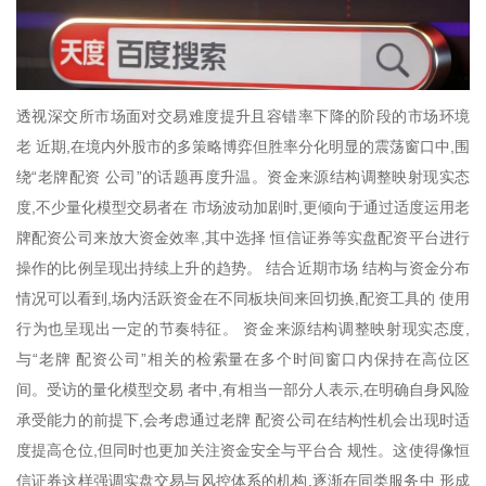
透视深交所市场面对交易难度提升且容错率下降的阶段的市场环境
老 近期,在境内外股市的多策略博弈但胜率分化明显的震荡窗口中,围
绕“老牌配资 公司”的话题再度升温。资金来源结构调整映射现实态
度,不少量化模型交易者在 市场波动加剧时,更倾向于通过适度运用老
牌配资公司来放大资金效率,其中选择 恒信证券等实盘配资平台进行
操作的比例呈现出持续上升的趋势。 结合近期市场 结构与资金分布
情况可以看到,场内活跃资金在不同板块间来回切换,配资工具的 使用
行为也呈现出一定的节奏特征。 资金来源结构调整映射现实态度,
与“老牌 配资公司”相关的检索量在多个时间窗口内保持在高位区
间。受访的量化模型交易 者中,有相当一部分人表示,在明确自身风险
承受能力的前提下,会考虑通过老牌 配资公司在结构性机会出现时适
度提高仓位,但同时也更加关注资金安全与平台合 规性。这使得像恒
信证券这样强调实盘交易与风控体系的机构,逐渐在同类服务中 形成