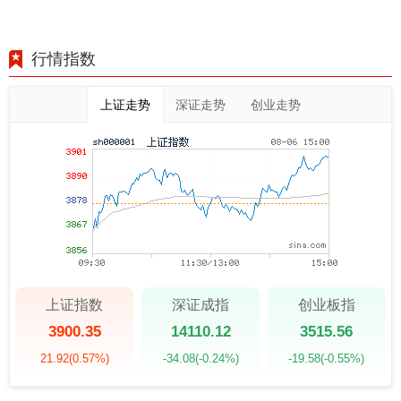
行情指数
上证走势
深证走势
创业走势
上证指数
深证成指
创业板指
3900.35
14110.12
3515.56
21.92
(0.57%)
-34.08
(-0.24%)
-19.58
(-0.55%)